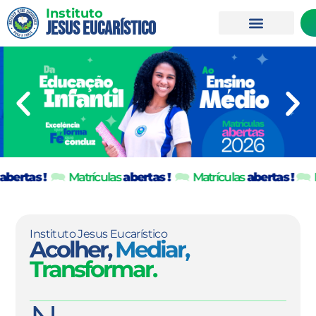
Instituto
Jesus Eucarístico
rtas !
🗪
Matrículas
abertas !
🗪
Matrículas
abertas !
🗪
Mat
Instituto Jesus Eucarístico
Acolher,
Mediar,
Transformar.