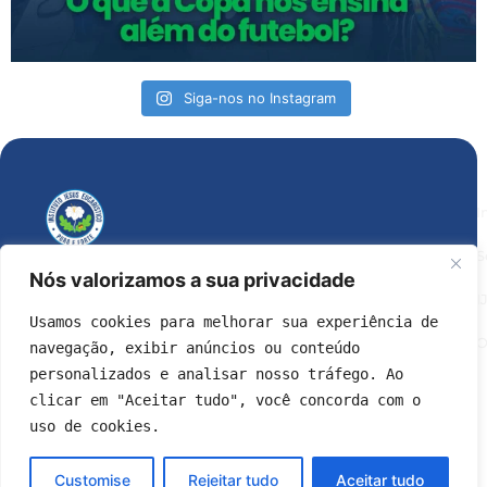
Siga-nos no Instagram
I
S
Instituto
Nós valorizamos a sua privacidade
Jesus Eucarístico
I
Usamos cookies para melhorar sua experiência de 
Endereço:
O
navegação, exibir anúncios ou conteúdo 
Praça Nossa Senhora da Apresentação, 273
Irajá – RJ
personalizados e analisar nosso tráfego. Ao 
Horário de funcionamento:
clicar em "Aceitar tudo", você concorda com o 
Segunda a Sexta 07h às 12h | ou 13h às 17h
uso de cookies.
(21) 3371-4870
(21) 98297-0349
Customise
Rejeitar tudo
Aceitar tudo